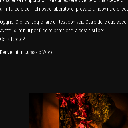
La scienza ha riportato in vita un essere vivente di una specie orma
anni fa, ed è qui, nel nostro laboratorio..provate a indovinare di c
Oggi io, Cronos, voglio fare un test con voi.. Quale delle due spe
avete 60 minuti per fuggire prima che la bestia si liberi..
Ce la farete?
Benvenuti in Jurassic World..