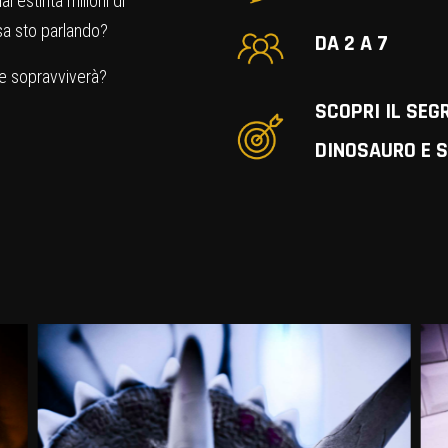
i estinta milioni di
osa sto parlando?
DA 2 A 7
cie sopravviverà?
SCOPRI IL SEG
DINOSAURO E S