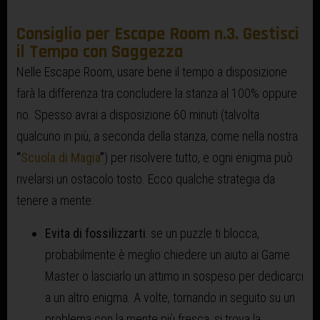
Consiglio per Escape Room n.3. Gestisci
il Tempo con Saggezza
Nelle Escape Room, usare bene il tempo a disposizione
farà la differenza tra concludere la stanza al 100% oppure
no. Spesso avrai a disposizione 60 minuti (talvolta
qualcuno in più, a seconda della stanza, come nella nostra
“
Scuola di Magia
”
) per risolvere tutto, e ogni enigma può
rivelarsi un ostacolo tosto. Ecco qualche strategia da
tenere a mente:
Evita di fossilizzarti
: se un puzzle ti blocca,
probabilmente è meglio chiedere un aiuto ai Game
Master o lasciarlo un attimo in sospeso per dedicarci
a un altro enigma. A volte, tornando in seguito su un
problema con la mente più fresca, si trova la