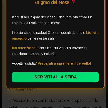
Enigma del Mese
Poi, segui la curiosità e l’istinto:
più riesci a “esplorare” lo
scenario, più possibilità hai di trovare veri e propri “easter
Iscriviti all'Enigma del Mese! Riceverai via email un
egg” lasciati dai creatori della stanza. Certi dettagli,
enigma da risolvere ogni mese.
apparentemente inutili, possono diventare fondamentali
In palio ci sono gadget Cronos, sconti da urlo e
biglietti
per risolvere un enigma successivo.
omaggio
per le nostre sale!
Ricorda:
non dare nulla per scontato, nemmeno i suoni o
Ma attenzione
: solo i 100 più veloci a trovare la
l’audio
. Alcune Escape Room includono false piste per
soluzione saranno vincitori!
“ingannarti” con elementi fasulli pensati per farti perdere
Accetti la sfida?
Preparati a spremere il cervello!
tempo, mentre altre aiutano i giocatori tramite un
messaggio vocale o un effetto sonoro specifico. Mantieni
ISCRIVITI ALLA SFIDA
occhi e orecchie aperti e aggiorna i tuoi compagni su tutto
ciò che percepisci.
In un’Escape Room ben realizzata troverai spesso un filo
conduttore narrativo,
una
storia di fondo
che unisce tutti