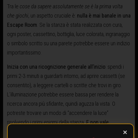
Tra le
cose da sapere assolutamente se è la prima volta
che giochi
, un aspetto cruciale è:
nulla è mai banale in una
Escape Room
. Se la stanza è stata realizzata con cura,
ogni poster, cassettino, bottiglia, luce colorata, ingranaggio
o simbolo scritto su una parete potrebbe essere un indizio
importantissimo.
Inizia con una ricognizione generale all’inizio
: spendi i
primi 2-3 minuti a guardarti intorno, ad aprire cassetti (se
consentito), a leggere cartelli o scritte che trovi in giro.
L’illuminazione potrebbe essere bassa per rendere la
ricerca ancora più sfidante, quindi aguzza la vista. O
potreste trovare un modo di “accendere la luce”
risolvendo i primi enigmi della stanza.
E non vale
accendere la torcia del cellulare!
×