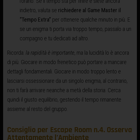
l’orario. Se il tempo sta per finire e siete ancora
indietro, valuta se
richiedere al Game Master il
“Tempo Extra”
per ottenere qualche minuto in più. E
se un enigma ti porta via troppo tempo, passalo a un
compagno e tu dedicati ad altro.
Ricorda:
la rapidità è importante
, ma la lucidità lo è ancora
di più. Giocare in modo frenetico può portare a mancare
dettagli fondamentali. Giocare in modo troppo lento e
lasciarsi ossessionare da un singolo enigma, al contrario,
non ti farà arrivare neanche a metà della storia. Cerca
quindi il giusto equilibrio, gestendo il tempo rimanente
assieme al resto del gruppo.
Consiglio per Escape Room n.4. Osserva
Attentamente l’Ambiente