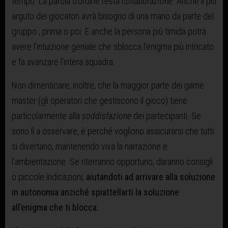
tempo. La parola d’ordine resta
collaborazione
. Anche il più
arguto dei giocatori avrà bisogno di una mano da parte del
gruppo , prima o poi. E anche la persona più timida potrà
avere l’intuizione geniale che sblocca l’enigma più intricato
e fa avanzare l’intera squadra.
Non dimenticare, inoltre, che la maggior parte dei game
master (gli operatori che gestiscono il gioco) tiene
particolarmente alla
soddisfazione
dei partecipanti. Se
sono lì a osservare, è perché vogliono assicurarsi che tutti
si divertano, mantenendo viva la narrazione e
l’ambientazione. Se riterranno opportuno, daranno consigli
o piccole indicazioni,
aiutandoti ad arrivare alla soluzione
in autonomia anziché spiattellarti la soluzione
all’enigma che ti blocca.