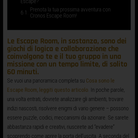
Escape?
Prenota la tua prossima avventura con
Cronos Escape Room!
Le Escape Room, in sostanza, sono dei
giochi di logica e collaborazione che
coinvolgono te e il tuo gruppo in una
missione con un tempo limite, di solito
60 minuti.
Se vuoi una panoramica completa su
Cosa sono le
Escape Room, leggiti questo articolo
. In poche parole,
una volta entrati, dovrete analizzare gli ambienti, trovare
indizi nascosti, risolvere enigmi di vario genere – possono
essere puzzle, codici, meccanismi da azionare. Se sarete
abbastanza rapidi e creativi, riuscirete ad “evadere”
scoprendo come aprire la porta dell’uscita. A seconda del