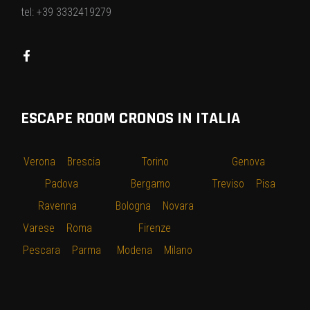
tel: +39 3332419279
ESCAPE ROOM CRONOS IN ITALIA
Verona
–
Brescia
–
Torino
–
–
Genova
–
–
Padova
–
Bergamo
–
Treviso
–
Pisa
–
Ravenna
–
Bologna
–
Novara
Varese
–
Roma
–
–
Firenze
–
Pescara
–
Parma
Modena
–
Milano