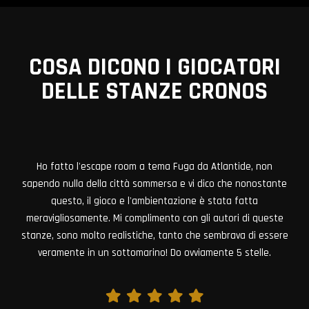
COSA DICONO I GIOCATORI
DELLE STANZE CRONOS
VIEW ALL MEMBERS
Dovere scelte apprezzabili, si prenota tramite sito, i minori di
14 anni devono essere accompagnati da un maggiorenne,
max 8 giocatori a stanza, costo diverso a seconda del
numero dei giocatori, che va da 20 euro a 25, se non basta il
tempo si possono avere 15 minuti in più al costo di 2 euro a
testa. Nelle vicinanze c'è un mercato rionale che nei momenti
di non uso è vuoto e accanto il parcheggio del mercato per
cui la ricerca del posto auto è minima...si parcheggia lì!