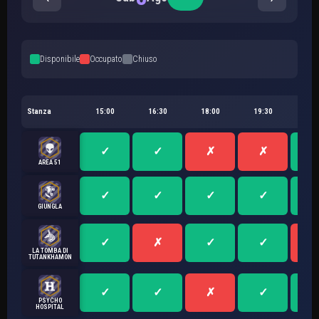
Disponibile
Occupato
Chiuso
Stanza
15:00
16:30
18:00
19:30
21:
AREA 51
GIUNGLA
LA TOMBA DI
TUTANKHAMON
PSYCHO
HOSPITAL