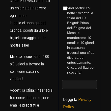
Mese! Riceverai via email
un enigma da risolvere
Vuoi partire col
botto? Accetta la
ogni mese.
Sfida dei 10
In palio ci sono gadget
Enigmi! Prima
dell'Enigma del
Cronos, sconti da urlo e
Mese, ti
biglietti omaggio
per le
manderemo 10
email in 10 giorni:
nostre sale!
in ciascuna
troverai una sfida
Ma attenzione
: solo i 100
diversa ed
entusiasmante.
più veloci a trovare la
Clicca sul flag per
soluzione saranno
riceverla!
vincitori!
Accetti la sfida? Inserisci il
tuo nome, la tua migliore
Leggi la
Privacy
email e
preparati a
Policy