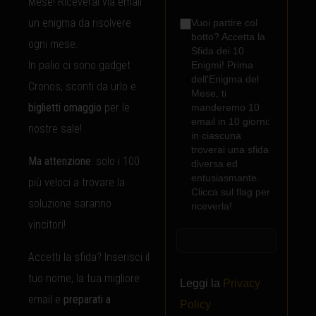
Mese! Riceverai via email
un enigma da risolvere
Vuoi partire col
botto? Accetta la
ogni mese.
Sfida dei 10
In palio ci sono gadget
Enigmi! Prima
dell'Enigma del
Cronos, sconti da urlo e
Mese, ti
biglietti omaggio
per le
manderemo 10
email in 10 giorni:
nostre sale!
in ciascuna
troverai una sfida
Ma attenzione
: solo i 100
diversa ed
entusiasmante.
più veloci a trovare la
Clicca sul flag per
soluzione saranno
riceverla!
vincitori!
Accetti la sfida? Inserisci il
tuo nome, la tua migliore
Leggi la
Privacy
email e
preparati a
Policy