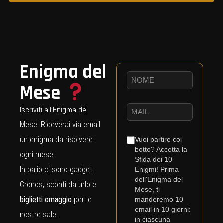
Enigma del
Mese
Iscriviti all’Enigma del
Mese! Riceverai via email
un enigma da risolvere
Vuoi partire col
botto? Accetta la
ogni mese.
Sfida dei 10
In palio ci sono gadget
Enigmi! Prima
dell'Enigma del
Cronos, sconti da urlo e
Mese, ti
biglietti omaggio
per le
manderemo 10
email in 10 giorni:
nostre sale!
in ciascuna