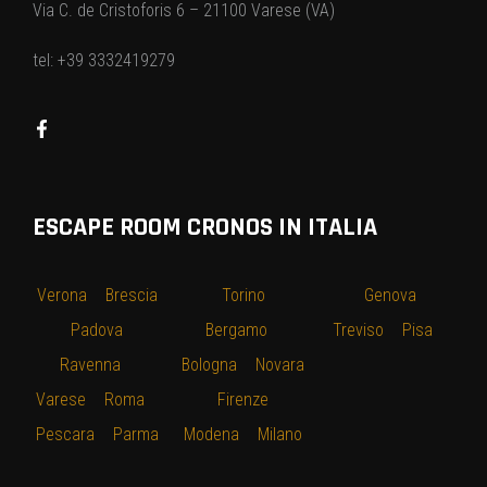
Via C. de Cristoforis 6 – 21100 Varese (VA)
tel: +39 3332419279
ESCAPE ROOM CRONOS IN ITALIA
Verona
–
Brescia
–
Torino
–
–
Genova
–
–
Padova
–
Bergamo
–
Treviso
–
Pisa
–
Ravenna
–
Bologna
–
Novara
Varese
–
Roma
–
–
Firenze
–
Pescara
–
Parma
Modena
–
Milano