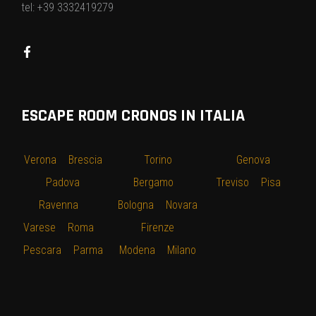
tel: +39 3332419279
ESCAPE ROOM CRONOS IN ITALIA
Verona
–
Brescia
–
Torino
–
–
Genova
–
–
Padova
–
Bergamo
–
Treviso
–
Pisa
–
Ravenna
–
Bologna
–
Novara
Varese
–
Roma
–
–
Firenze
–
Pescara
–
Parma
Modena
–
Milano