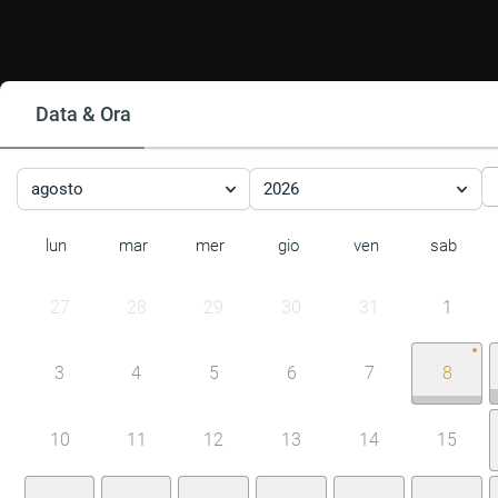
Data & Ora
agosto
2026
lun
mar
mer
gio
ven
sab
27
28
29
30
31
1
3
4
5
6
7
8
10
11
12
13
14
15