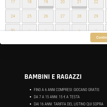
17
18
19
20
21
22
24
25
26
27
28
29
31
1
2
3
4
5
Contin
BAMBINI E RAGAZZI
FINO A 6 ANNI COMPRESI: GIOCANO GRATIS
DA 7 A 15 ANNI: 15 € A TESTA
DAI 16 ANNI: TARIFFA DEL LISTINO QUI SOPRA