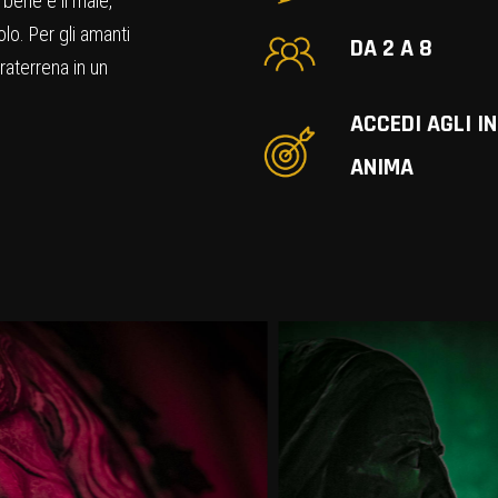
l bene e il male,
lo. Per gli amanti
DA 2 A 8
raterrena in un
ACCEDI AGLI IN
ANIMA