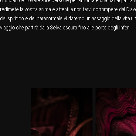
di sfidarlo e trovare altre persone per affrontare una battaglia tra i
redimete la vostra anima e attenti a non farvi corrompere dal Diavo
del spiritico e del paranormale vi daremo un assaggio della vita ult
viaggio che partirà dalla Selva oscura fino alle porte degli Inferi.