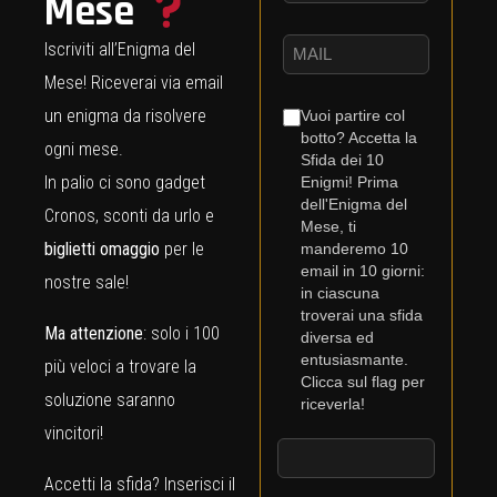
Mese
Iscriviti all’Enigma del
Mese! Riceverai via email
un enigma da risolvere
Vuoi partire col
botto? Accetta la
ogni mese.
Sfida dei 10
In palio ci sono gadget
Enigmi! Prima
dell'Enigma del
Cronos, sconti da urlo e
Mese, ti
biglietti omaggio
per le
manderemo 10
email in 10 giorni:
nostre sale!
in ciascuna
troverai una sfida
Ma attenzione
: solo i 100
diversa ed
entusiasmante.
più veloci a trovare la
Clicca sul flag per
soluzione saranno
riceverla!
vincitori!
Accetti la sfida? Inserisci il