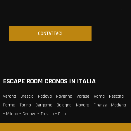
ESCAPE ROOM CRONOS IN ITALIA
Verona
–
Brescia
–
Padova
–
Ravenna
–
Varese
–
Roma
–
Pescara
–
Parma
–
Torino
–
Bergamo
–
Bologna
–
Novara
–
Firenze
–
Modena
–
Milano
–
Genova
–
Treviso
–
Pisa