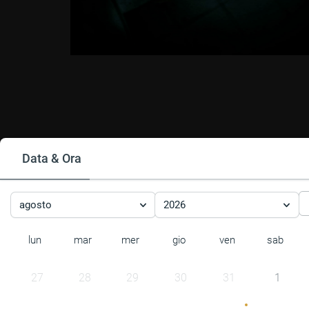
Data & Ora
agosto
2026
lun
mar
mer
gio
ven
sab
27
28
29
30
31
1