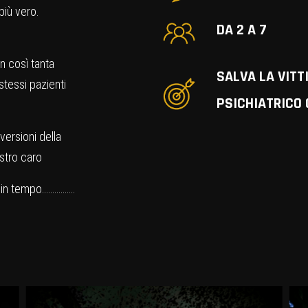
 più vero.
DA 2 A 7
n così tanta
SALVA LA VITT
stessi pazienti
PSICHIATRICO
versioni della
ostro caro
te in tempo…………….