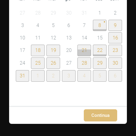
27
28
29
30
31
1
2
3
4
5
6
7
8
9
10
11
12
13
14
15
16
17
18
19
20
21
22
23
24
25
26
27
28
29
30
31
1
2
3
4
5
6
Continua