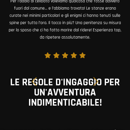
Un’esperienza unica che ha reso l’addio al nubilato davvero
indimenticabile! Non avevamo mai provato un’escape room
prima, ma ci siamo sentite subito a nostro agio grazie alla
disponibilità dello staff. Abbiamo riso, ci siamo agitate, e ci
siamo immerse completamente nella storia. È stata
un’avventura che ricorderemo a lungo. Super consigliata!
LE REGOLE D'INGAGGIO PER
UN'AVVENTURA
INDIMENTICABILE!