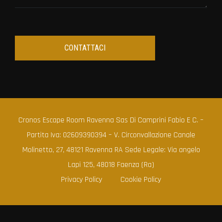
Cronos Escape Room Ravenna Sas Di Camprini Fabio E C. –
Partita Iva: 02609390394 – V. Circonvallazione Canale
Molinetto, 27, 48121 Ravenna RA Sede Legale: Via angelo
Lapi 125, 48018 Faenza (Ra)
Privacy Policy
Cookie Policy