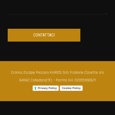
Cronos Escape Pescara KAIROS Srls Frazione Casette snc
64042 Colledara(TE) – Partita IVA 02055990671
Privacy Policy
Cookie Policy