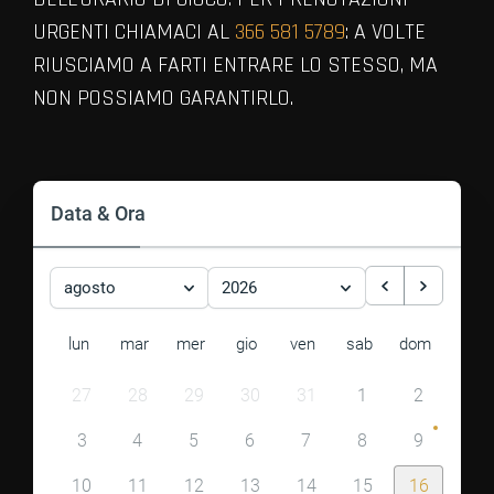
URGENTI CHIAMACI AL
366 581 5789
: A VOLTE
RIUSCIAMO A FARTI ENTRARE LO STESSO, MA
NON POSSIAMO GARANTIRLO.
VIEW ALL MEMBERS
Data & Ora
agosto
2026
lun
mar
mer
gio
ven
sab
dom
27
28
29
30
31
1
2
3
4
5
6
7
8
9
10
11
12
13
14
15
16