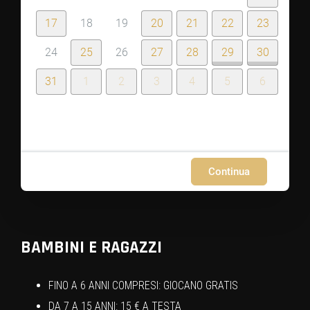
17
18
19
20
21
22
23
24
25
26
27
28
29
30
31
1
2
3
4
5
6
Continua
BAMBINI E RAGAZZI
FINO A 6 ANNI COMPRESI: GIOCANO GRATIS
DA 7 A 15 ANNI: 15 € A TESTA