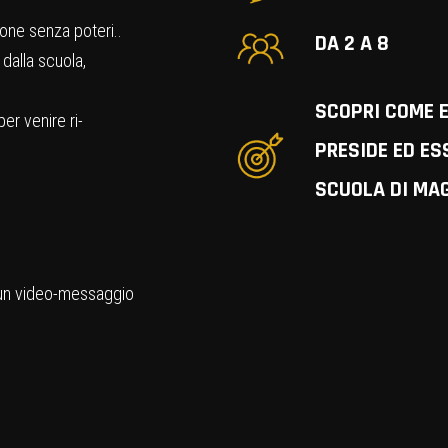
one senza poteri..
DA 2 A 8
 dalla scuola,
SCOPRI COME E
er venire ri-
PRESIDE ED E
SCUOLA DI MAG
rà un video-messaggio