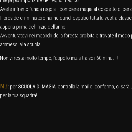
magia più importante del regno magico.
Avete infranto l’unica regola… compiere magie al cospetto di pers
Il preside e il ministero hanno quindi espulso tutta la vostra classe
appena prima dell’inizio dell’anno..
Avventuratevi nei meandri della foresta proibita e trovate il modo p
ammessi alla scuola.
Non vi resta molto tempo, l’appello inizia tra soli 60 minuti!!!!
NB
:
per
SCUOLA DI MAGIA
, controlla la mail di conferma, ci sa
per la tua squadra!