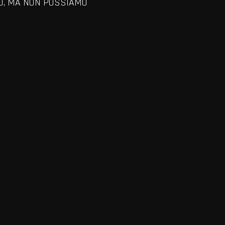
SO, MA NON POSSIAMO
VIEW ALL MEMBERS