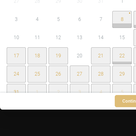
27
28
29
30
31
1
3
4
5
6
7
8
10
11
12
13
14
15
17
18
19
20
21
22
24
25
26
27
28
29
31
1
2
3
4
5
Contin