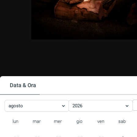
Data & Ora
agosto
2026
lun
mar
mer
gio
ven
sab