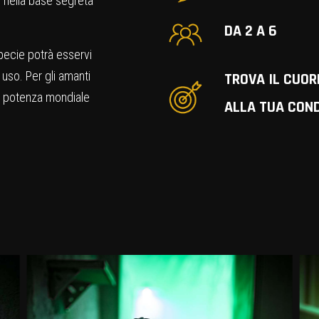
e nella base segreta
DA 2 A 6
pecie potrà esservi
 uso. Per gli amanti
TROVA IL CUOR
de potenza mondiale
ALLA TUA CON