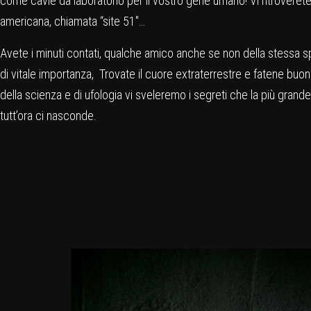
come cavie da laboratorio per il vostro gene umano! Vi ritroveret
americana, chiamata “site 51″…
Avete i minuti contati, qualche amico anche se non della stessa s
di vitale importanza, Trovate il cuore extraterrestre e fatene buon
della scienza e di ufologia vi sveleremo i segreti che la più gran
tutt’ora ci nasconde.