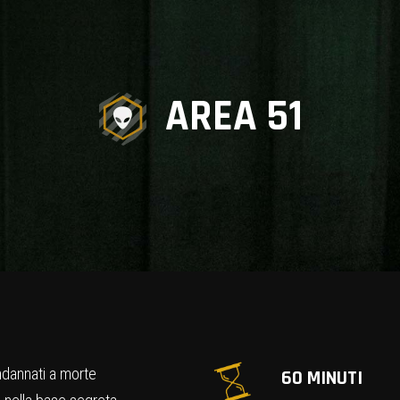
AREA 51
ondannati a morte
60 MINUTI